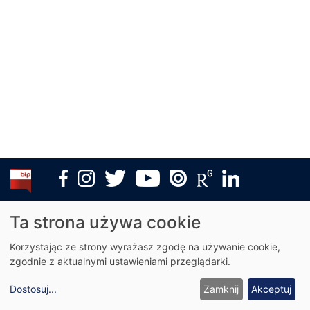
Menu
Archiwum
Ta strona używa cookie
stopki
DUO Archiwum
Korzystając ze strony wyrażasz zgodę na używanie cookie,
zgodnie z aktualnymi ustawieniami przeglądarki.
Dostosuj
...
Zamknij
Akceptuj
© Copyright 2026 - All Rights Reserved