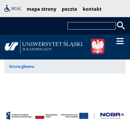
Przejdź
Pasek
mapa strony
poczta
kontakt
do
dostępności
treści
Szukaj
Ścieżka
Strona główna
nawigacyjna