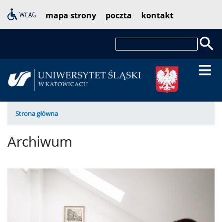
Przejdź
Pasek
mapa strony
poczta
kontakt
do
dostępności
treści
Szukaj
Ścieżka
Strona główna
nawigacyjna
Archiwum